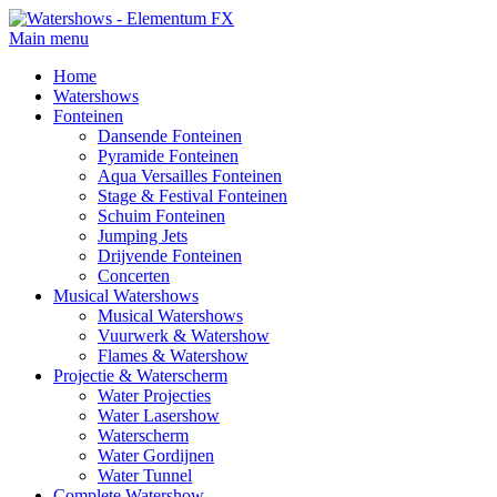
Main menu
Home
Watershows
Fonteinen
Dansende Fonteinen
Pyramide Fonteinen
Aqua Versailles Fonteinen
Stage & Festival Fonteinen
Schuim Fonteinen
Jumping Jets
Drijvende Fonteinen
Concerten
Musical Watershows
Musical Watershows
Vuurwerk & Watershow
Flames & Watershow
Projectie & Waterscherm
Water Projecties
Water Lasershow
Waterscherm
Water Gordijnen
Water Tunnel
Complete Watershow