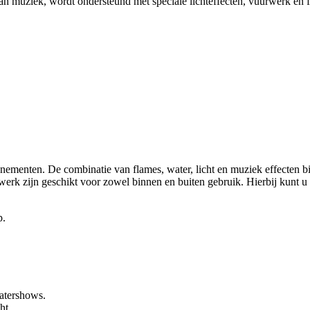
van muziek, wordt ondersteund met speciale lichteffecten, vuurwerk en 
nementen. De combinatie van flames, water, licht en muziek effecten b
erk zijn geschikt voor zowel binnen en buiten gebruik. Hierbij kunt 
p.
watershows.
ht